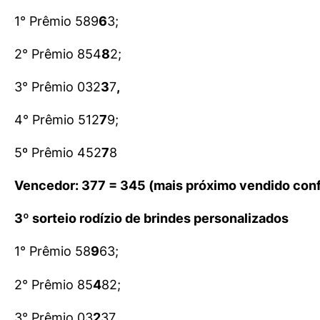
1° Prêmio 589
6
3;
2° Prêmio 854
8
2;
3° Prêmio 032
3
7
,
4° Prêmio 512
7
9;
5º Prêmio 452
7
8
Vencedor: 377 = 345 (mais próximo vendido con
3º sorteio rodízio de brindes personalizados
1° Prêmio 58
9
63;
2° Prêmio 85
4
82;
3° Prêmio 03
2
37
,