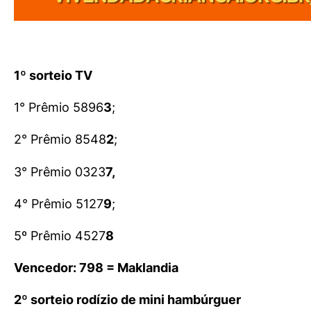
1º sorteio TV
1° Prêmio 5896
3
;
2° Prêmio 8548
2
;
3° Prêmio 0323
7,
4° Prêmio 5127
9
;
5º Prêmio 4527
8
Vencedor: 798 = Maklandia
2º sorteio rodízio de mini hambúrguer