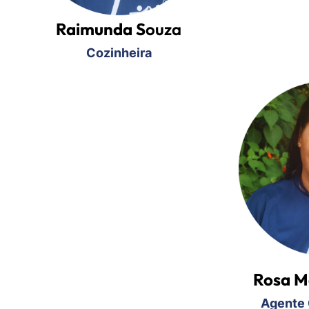
Raimunda S
ouza
Cozinheira
​Rosa M
Agente 