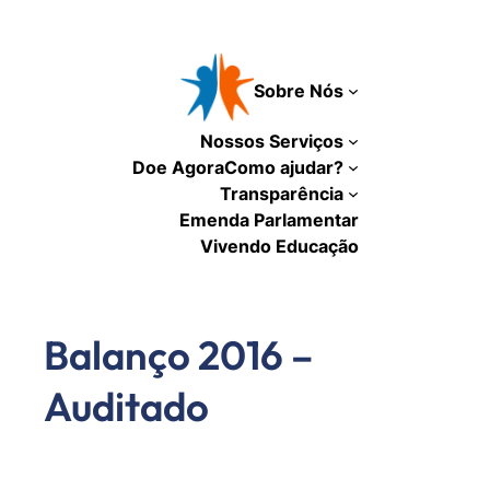
Pular
para
o
Sobre Nós
conteúdo
Nossos Serviços
Doe Agora
Como ajudar?
Transparência
Emenda Parlamentar
Vivendo Educação
Balanço 2016 –
Auditado