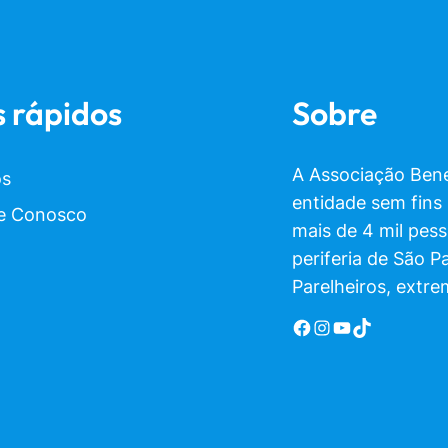
s rápidos
Sobre
A Associação Bene
os
entidade sem fins
e Conosco
mais de 4 mil pes
periferia de São P
Parelheiros, extre
Facebook
Instagram
YouTube
TikTok