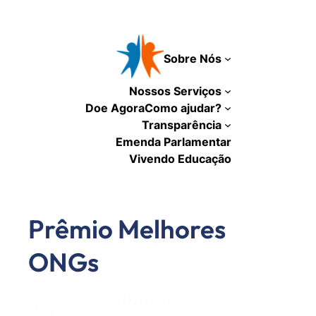
Pular
para
o
Sobre Nós
conteúdo
Nossos Serviços
Doe Agora
Como ajudar?
Transparência
Emenda Parlamentar
Vivendo Educação
Prêmio Melhores
ONGs