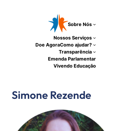
Pular
para
o
Sobre Nós
conteúdo
Nossos Serviços
Doe Agora
Como ajudar?
Transparência
Emenda Parlamentar
Vivendo Educação
Simone Rezende