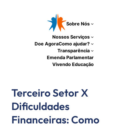
Pular
para
o
Sobre Nós
conteúdo
Nossos Serviços
Doe Agora
Como ajudar?
Transparência
Emenda Parlamentar
Vivendo Educação
Terceiro Setor X
Dificuldades
Financeiras: Como