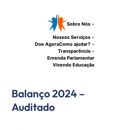
Pular
para
o
Sobre Nós
conteúdo
Nossos Serviços
Doe Agora
Como ajudar?
Transparência
Emenda Parlamentar
Vivendo Educação
Balanço 2024 –
Auditado