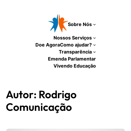
Pular
para
o
Sobre Nós
conteúdo
Nossos Serviços
Doe Agora
Como ajudar?
Transparência
Emenda Parlamentar
Vivendo Educação
Autor:
Rodrigo
Comunicação